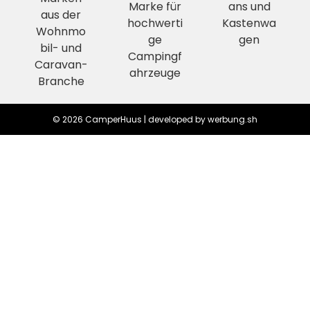
© 2026 CamperHuus | developed by
werbung.sh