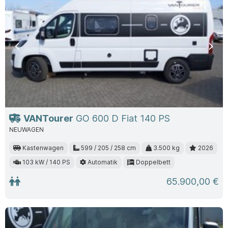
Previous
Nex
VANTourer
GO 600 D Fiat 140 PS
NEUWAGEN
Kastenwagen
599 / 205 / 258 cm
3.500 kg
2026
103 kW / 140 PS
Automatik
Doppelbett
65.900,00 €