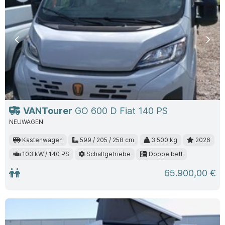
Previous
Nex
VANTourer
GO 600 D Fiat 140 PS
NEUWAGEN
Kastenwagen
599 / 205 / 258 cm
3.500 kg
2026
103 kW / 140 PS
Schaltgetriebe
Doppelbett
65.900,00 €