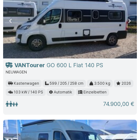
Previous
Nex
VANTourer
GO 600 L Fiat 140 PS
NEUWAGEN
Kastenwagen
599 / 205 / 258 cm
3.500 kg
2026
103 kW / 140 PS
Automatik
Einzelbetten
74.900,00 €