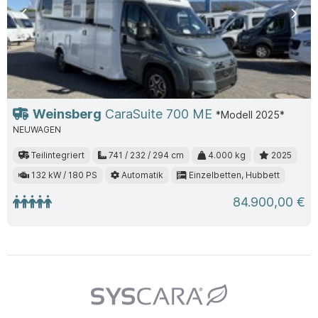
Previous
Nex
Weinsberg
CaraSuite 700 ME
*Modell 2025*
NEUWAGEN
Teilintegriert
741 / 232 / 294 cm
4.000 kg
2025
132 kW / 180 PS
Automatik
Einzelbetten, Hubbett
84.900,00 €