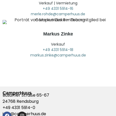
Verkauf | Vermietung
+49 4331 5914-16
merle.rohde@camperhuus.de
Markus Zinke
Verkauf
+49 4331 5914-18
markus.zinke@camperhuus.de
CamperHuus
Büsumer Straße 65-67
24768 Rendsburg
+49 4331 5914-0
info@camperhuus.de