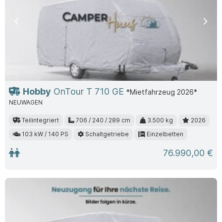
Previous
Nex
Hobby
OnTour T 710 GE
*Mietfahrzeug 2026*
NEUWAGEN
Teilintegriert
706 / 240 / 289 cm
3.500 kg
2026
103 kW / 140 PS
Schaltgetriebe
Einzelbetten
76.990,00 €