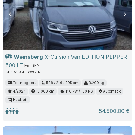
Previous
Nex
Weinsberg
X-Cursion Van EDITION PEPPER
500 LT
Ex. RENT
GEBRAUCHTWAGEN
Teilintegriert
588 / 216 / 295 cm
3.200 kg
4/2024
15.000 km
110 kW / 150 PS
Automatik
Hubbett
54.500,00 €