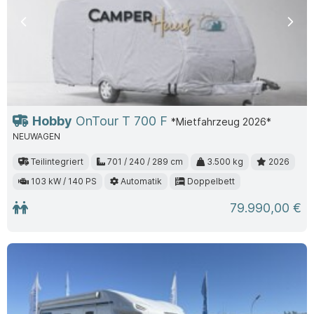
Previous
Nex
Hobby
OnTour T 700 F
*Mietfahrzeug 2026*
NEUWAGEN
Teilintegriert
701 / 240 / 289 cm
3.500 kg
2026
103 kW / 140 PS
Automatik
Doppelbett
79.990,00 €