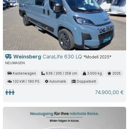
Weinsberg
CaraLife 630 LQ
*Modell 2025*
NEUWAGEN
Kastenwagen
636 / 205 / 258 cm
3.500 kg
2025
132 kW / 180 PS
Automatik
Doppelbett
74.900,00 €