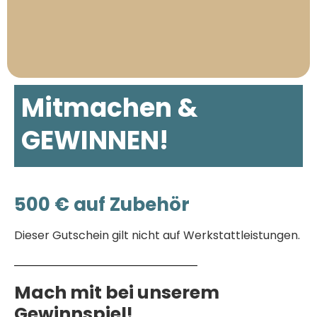
Mitmachen &
GEWINNSPIEL
GEWINNEN!
CamperHuus
500 € auf Zubehör
Dieser Gutschein gilt nicht auf Werkstattleistungen.
Mach mit bei unserem
Gewinnspiel!